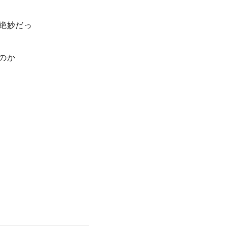
絶妙だっ
のか