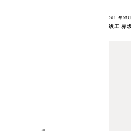
2011年05
竣工 赤
過
去