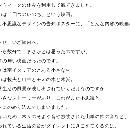
ンウィークの休みを利用して観てきました。
根ざした家づくり」
のは「四つのいのち」という映画。
4:00 - 15:00
も不思議なデザインの告知ポスターに、「どんな内容の映画
しました、住宅を写真を見ながらご紹介
らせ、いざ館内へ。
をご覧ください。
から数分で、まさかとは思ったのですが、
フの無い映画だったのです。
台は南イタリアのとある小さな村。
のは牧夫と山羊とモミの木と木炭。
常生活の風景が映し出されていくだけなのですが、
小さなストーリーがあり、これがまた不思議と
ンにのめり込んでしまいました。
ないため、木々のそよぐ音や放牧された山羊の鈴の音など、
われている生活の音がダイレクトにきこえてくるのは、