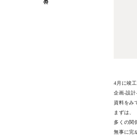
の
記
事
4月に竣
企画-設
資料をみ
まずは、
多くの関
無事に完