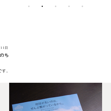
月11日
のち
です。