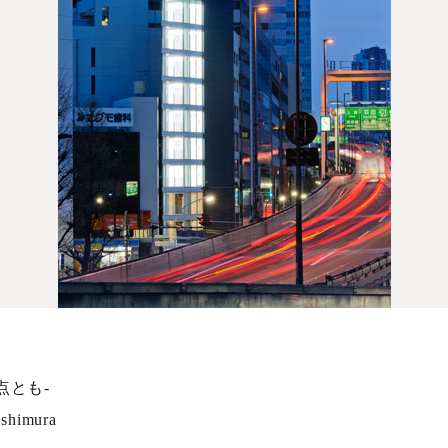
点とも-
shimura