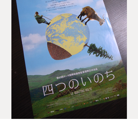
家相談会
間徹設計事務所を会場に「吉祥寺 建築家
します。
相談
0:00 - 16:00
それぞれのお悩みや疑問を伺います。
せんのでお気軽にお越し下さい。
とつくる家や賃貸マンション・店舗の模
す。ご自由にご覧ください。