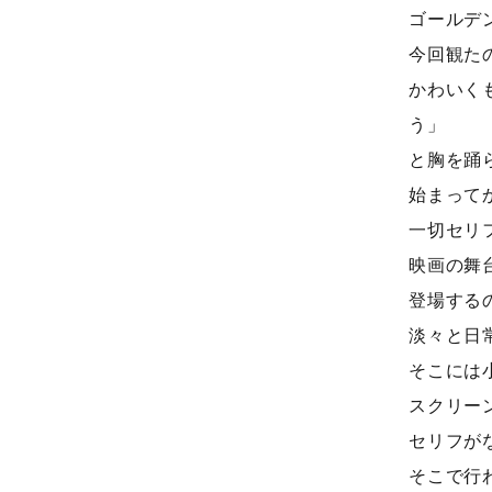
ゴールデ
─ 座談会 「地元に
今回観た
開催日時 : 5月19日(土) 1
かわいく
吉祥寺周辺で設計致
します。
う」
と胸を踊
詳しくは
こちらのPDF
始まって
一切セリ
映画の舞
登場する
淡々と日
そこには
スクリー
セリフが
そこで行