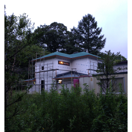
大正通りの料理店
(2)
西麻布の集合住宅
(3)
東久留米の家
(4)
吉祥寺本町3丁目の家
(1)
吉祥寺東町の家 1804竣工
(5)
井の頭の家M 1804竣工
(4)
恵比寿の集合住宅 1804竣工
(1)
大井サクラレジデンス1804竣工
(2)
北烏山の家 1802竣工
(2)
吉祥寺南町の家 1712竣工
(11)
深大寺の家1712竣工
(2)
浜田山の家 1710竣工
(1)
吉祥寺北町の家
(4)
目黒の集合住宅 1709竣工
(5)