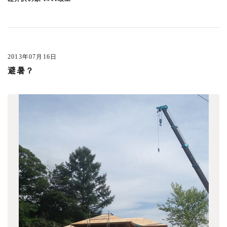
下馬の家 1312竣工
(4)
新町の家 1312竣工
(9)
軽井沢の家 1311竣工
(5)
緑町の家 1305竣工
(2)
2013年07月16日
東嶺の家 1302竣工
(3)
避暑？
尾山台の家 1212竣工
(2)
豊田町浮石の家 1212竣工
(5)
自由が丘の家 1109竣工
(5)
多摩川の家 1108竣工
(6)
赤坂の事務所ビル 1104竣工
(11)
善福寺の家 1103竣工
(2)
松原の家 1102竣工
(1)
上連雀の集合住宅 1101竣工
(4)
桜新町の家 1101竣工
(4)