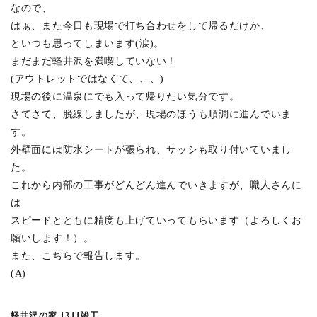
豊玉中の集合住宅 1603竣工
(3)
なので、
はぁ、また今日も現場で打ち合わせをして帰るだけか、
田柄の家 1512竣工
(5)
といつも思ってしまいます(涙)。
鷹番の集合住宅 1508竣工
(6)
まだまだ軽井沢を満喫していない！
吉祥寺本町のビル 1506竣工
(3)
(アウトレットではなくて、、、)
現場の後に温泉にでも入って帰りたい気分です。
境一丁目の家 1504竣工
(4)
さてさて、脱線しましたが、現場のほうも順調に進んでいま
上水新町の家 1501竣工
(2)
す。
オーストラリアハウス
(1)
外壁面には防水シートが張られ、サッシも取り付いていまし
東京ソテリア
(4)
た。
これから内部の工事がどんどん進んでいきますが、職人さんに
光庭の家 1411竣工
(6)
は
戸田の家 1410竣工
(4)
スピードとともに精度も上げていってもらいます（よろしくお
境の家 1406竣工
(3)
願いします！）。
目白の家 1404竣工
(3)
また、こちらで報告します。
(A)
多磨町の家 1403竣工
(4)
品川の家 1402竣工
(3)
軽井沢の家 1311竣工