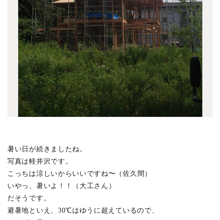
錦の家 1101竣工
(2)
美しが丘の家 1101竣工
(4)
代沢の家 1012竣工
(1)
松庵の家 1012竣工
(2)
野崎の家 1011竣工
(2)
南千束の家 1011竣工
(1)
境南町の家 1009竣工
(7)
井の頭の家 1005竣工
(4)
下目黒の家 1002竣工
(6)
向台の家 0912竣工
(1)
暑い日が続きましたね。
写真は軽井沢です。
赤堤の家 0912竣工
(3)
こっちは涼しいからいいですね〜（佐久間）
名古屋 菊井の森 0911竣工
(5)
いやっ、暑いよ！！（大工さん）
ソテリアハウス 0910竣工
(4)
だそうです。
板橋のガレージ 0910竣工
(3)
避暑地といえ、30℃はゆうに超えているので、