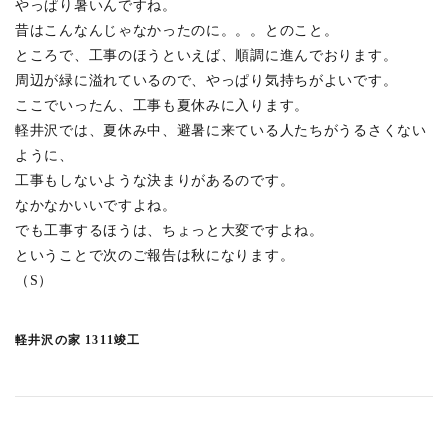
やっぱり暑いんですね。
板橋の集合住宅 0909竣工
(6)
昔はこんなんじゃなかったのに。。。とのこと。
世田谷の家 0908竣工
(2)
ところで、工事のほうといえば、順調に進んでおります。
宮崎台の家 0908竣工
(6)
周辺が緑に溢れているので、やっぱり気持ちがよいです。
ここでいったん、工事も夏休みに入ります。
軽井沢では、夏休み中、避暑に来ている人たちがうるさくない
2026年の記事
(37)
ように、
2025年の記事
(41)
工事もしないような決まりがあるのです。
2024年の記事
(24)
なかなかいいですよね。
でも工事するほうは、ちょっと大変ですよね。
2023年の記事
(24)
ということで次のご報告は秋になります。
2022年の記事
(25)
（S）
2021年の記事
(35)
2020年の記事
(44)
軽井沢の家 1311竣工
2019年の記事
(65)
2018年の記事
(53)
2017年の記事
(55)