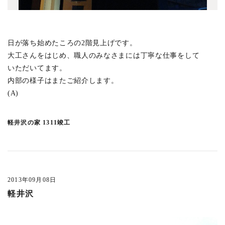
森下の集合住宅
(6)
西久保テラスハウス
(3)
井の頭の家K
(1)
日が落ち始めたころの2階見上げです。
境プロジェクト
(3)
大工さんをはじめ、職人のみなさまには丁寧な仕事をして
いただいてます。
KUDANMINAMI TERRACE
(11)
内部の様子はまたご紹介します。
宮沢町の家
(1)
(A)
東が丘の集合住宅
(1)
恵比寿3丁目PJ
(5)
軽井沢の家 1311竣工
白河の集合住宅
(3)
所沢の家
(1)
バイクとオーディオの家
(5)
2013年09月08日
上草柳の家
(4)
軽井沢
御殿山の家
(4)
吉祥寺本町2丁目計画
(3)