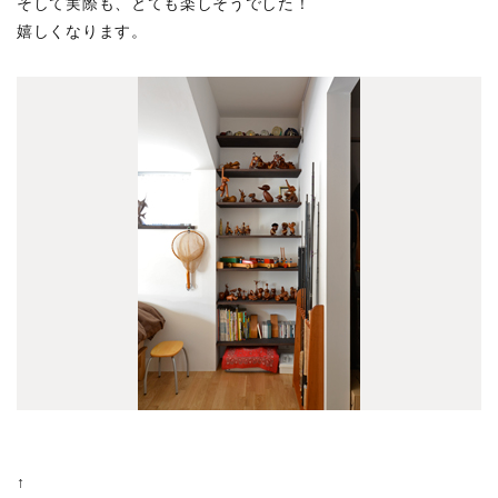
そして実際も、とても楽しそうでした！
比良の高齢者施設
(5)
嬉しくなります。
新プロジェクト
(1)
名古屋のプロジェクト
(12)
高崎リノベーション
(1)
代々木上原の店舗ビル
(2)
境南町の家 S
(0)
新川の家
(2)
大口駅前プロジェクト
(7)
吉祥寺の書庫
(7)
上原の店舗ビル
(3)
富久町の集合住宅
(3)
中目黒の家H
(2)
東浅草プロジェクト
(1)
渋谷東の集合住宅
(1)
↑