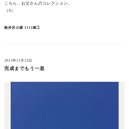
西落合の集合住宅
(1)
こちら、お父さんのコレクション。
（S）
末広通りのオフィス
(1)
一ツ橋プロジェクト
(3)
軽井沢の家 1311竣工
川越のプロジェクト
(4)
文京PJ
(3)
宮前の家
(3)
井の頭の家SY
(2)
2013年11月23日
恵比寿西の集合住宅
(1)
完成までもう一息
鈴木町の家
(1)
吉祥寺南町PJ
(1)
吉祥寺北町の家Y
(2)
未分類
(6)
おしらせ
(118)
最近の出来事
(42)