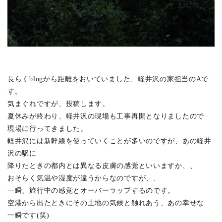
中目黒の集合住宅 1709竣工
(3)
吉祥寺本町4丁目の家 1707竣工
(2)
小金井緑町の家 1707竣工
(2)
神保町の集合住宅2 1706竣工
(4)
高野台の家 1706竣工
(1)
長らくblogから距離をおいていました、軽井沢の家担当のAで
南平台TT 1704竣工
(1)
す。
白河のビル 1703竣工
(4)
気まぐれですが、投稿します。
井の頭の家N 1703竣工
(3)
夏休みが終わり、軽井沢の現場も工事再開となりましたので
現場に行ってきました。
いわきのスタジオ 1612竣工
(7)
軽井沢には新幹線を使っていくことが多いのですが、あの軽井
神保町の集合住宅 1609竣工
(3)
沢の駅に
上馬の家 1609竣工
(6)
降りたときの都内とは異なる皮膚の感覚といいますか、、
おそらく気温や湿度が違うからなのですが、、
上原の集合住宅 1608竣工
(4)
一瞬、旅行中の感覚とオーバーラップするのです。
桜堤の家 1606竣工
(5)
空港から出たときにその土地の気候と触れあう、あの幸せな
飯田橋の集合住宅 1604竣工
(4)
一瞬です(笑)