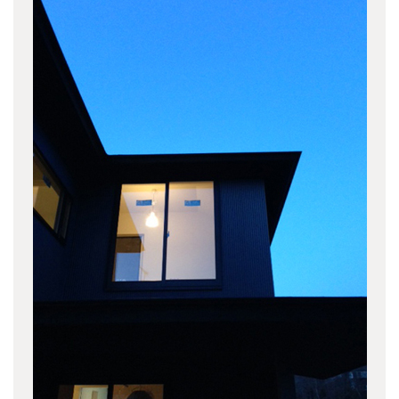
三番町のビル
(2)
上原の集合住宅Ⅱ
(3)
HIROYASHOP KICHIJOJI CELLER
(4)
軽井沢追分別邸
(5)
関前テラスハウス
(2)
九段南の集合住宅
(2)
中目黒の集合住宅
(2)
柴又の家
(2)
上連雀の家
(1)
東久留米の社屋ビル
(5)
東五反田の集合住宅
(2)
勝どきの集合住宅
(3)
矢来町の集合住宅
(2)
吉祥寺東町の庵
(6)