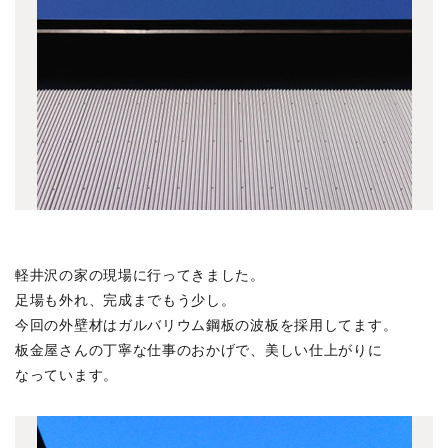
事務所
(29)
吉祥寺
(14)
趣味
(6)
料理
(6)
旅行
(5)
あそび
(2)
meets A!
(4)
中央線ケンチク会
(15)
中目黒 LIVSUS
(1)
軽井沢の家の現場に行ってきました。
深大寺元町の家
(1)
足場も外れ、完成までもう少し。
今回の外壁材はガルバリウム鋼板の波板を採用してます。
下目黒の家
(3)
板金屋さんの丁寧な仕事のおかげで、美しい仕上がりに
関前の家
(2)
なっています。
清里別邸
(3)
ざらら
(3)