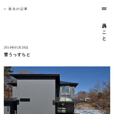
わたしたちについて
過去の記事
日々のこと
吉祥寺 建築家相談会
5月19日(土)、佐久間徹設計事務所を会場に「吉祥寺 建築
家相談会」を開催いたします。
2014年01月29日
雪うっすらと
─ 建築なんでも無料相談
開催日時 : 5月19日(土) 10:00 - 16:00
建築家がみなさんのそれぞれのお悩みや疑問を伺います。
どんな事でも構いませんのでお気軽にお越し下さい。
また、同時に建築家とつくる家や賃貸マンション・店舗の
模型屋写真を展示します。ご自由にご覧ください。
─ 座談会 「地元に根ざした家づくり」
開催日時 : 5月19日(土) 14:00 - 15:00
吉祥寺周辺で設計致しました、住宅を写真を見ながらご紹