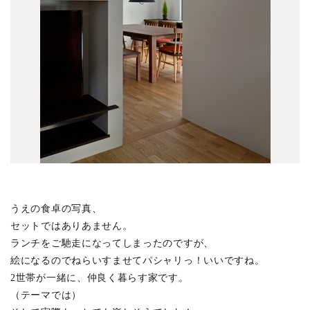
日光プロジェクト
(1)
中目黒の家S
(1)
cafe bamboo
(4)
武蔵野市医師会館
(5)
吉祥寺南町ビル
(3)
あたみプロジェクト
(3)
市谷の集合住宅
(2)
東京 奥多摩温泉 おくたま路
(12)
井の頭の家O
(1)
佃島の集合住宅
(1)
うえの食卓の写真、
セットではありあません。
神田の集合住宅
(2)
ランチをご馳走になってしまったのですが、
蔵前のホテル
(2)
絵になるのでねらいすませてパシャリっ！いいですね。
井の頭の家 A
(1)
2世帯が一緒に、仲良く暮らす家です。
新舞子のソーシャルファーム
(4)
（テーマでは）