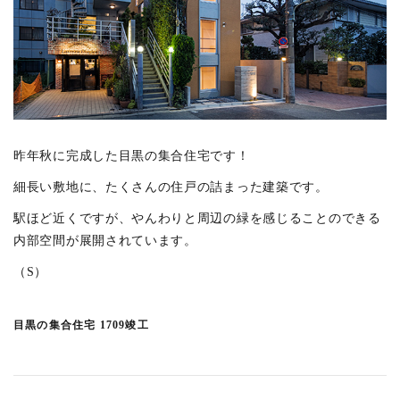
上連雀の家
(1)
東久留米の社屋ビル
(5)
東五反田の集合住宅
(2)
勝どきの集合住宅
(3)
矢来町の集合住宅
(2)
吉祥寺東町の庵
(6)
昨年秋に完成した目黒の集合住宅です！
森下の集合住宅
(6)
細長い敷地に、たくさんの住戸の詰まった建築です。
西久保テラスハウス
(3)
駅ほど近くですが、やんわりと周辺の緑を感じることのできる
井の頭の家K
(1)
内部空間が展開されています。
境プロジェクト
(3)
（S）
KUDANMINAMI TERRACE
(11)
宮沢町の家
(1)
目黒の集合住宅 1709竣工
東が丘の集合住宅
(1)
恵比寿3丁目PJ
(5)