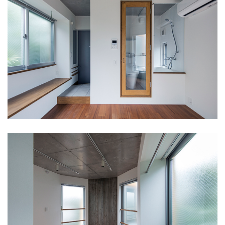
吉祥寺の書庫
(7)
上原の店舗ビル
(3)
富久町の集合住宅
(3)
中目黒の家H
(2)
東浅草プロジェクト
(1)
渋谷東の集合住宅
(1)
西落合の集合住宅
(1)
末広通りのオフィス
(1)
一ツ橋プロジェクト
(3)
川越のプロジェクト
(4)
文京PJ
(3)
宮前の家
(3)
井の頭の家SY
(2)
恵比寿西の集合住宅
(1)