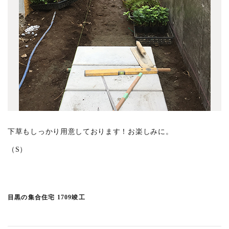
光庭の家 1411竣工
(6)
戸田の家 1410竣工
(4)
境の家 1406竣工
(3)
目白の家 1404竣工
(3)
多磨町の家 1403竣工
(4)
品川の家 1402竣工
(3)
下馬の家 1312竣工
(4)
新町の家 1312竣工
(9)
下草もしっかり用意しております！お楽しみに。
軽井沢の家 1311竣工
(5)
（S）
緑町の家 1305竣工
(2)
東嶺の家 1302竣工
(3)
尾山台の家 1212竣工
(2)
目黒の集合住宅 1709竣工
豊田町浮石の家 1212竣工
(5)
自由が丘の家 1109竣工
(5)