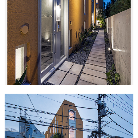
中目黒 LIVSUS
(1)
深大寺元町の家
(1)
下目黒の家
(3)
関前の家
(2)
清里別邸
(3)
ざらら
(3)
三番町のビル
(2)
上原の集合住宅Ⅱ
(3)
HIROYASHOP KICHIJOJI CELLER
(4)
軽井沢追分別邸
(5)
関前テラスハウス
(2)
九段南の集合住宅
(2)
中目黒の集合住宅
(2)
柴又の家
(2)