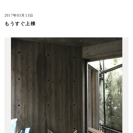
多摩川の家 1108竣工
(6)
赤坂の事務所ビル 1104竣工
(11)
2017年03月13日
善福寺の家 1103竣工
(2)
もうすぐ上棟
松原の家 1102竣工
(1)
上連雀の集合住宅 1101竣工
(4)
桜新町の家 1101竣工
(4)
錦の家 1101竣工
(2)
美しが丘の家 1101竣工
(4)
代沢の家 1012竣工
(1)
松庵の家 1012竣工
(2)
野崎の家 1011竣工
(2)
南千束の家 1011竣工
(1)
境南町の家 1009竣工
(7)
井の頭の家 1005竣工
(4)