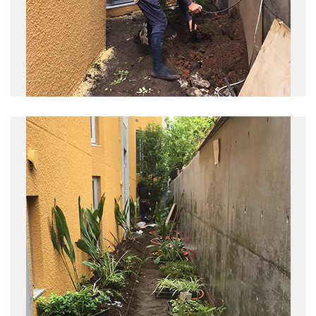
いわきのスタジオ 1612竣工
(7)
神保町の集合住宅 1609竣工
(3)
上馬の家 1609竣工
(6)
上原の集合住宅 1608竣工
(4)
桜堤の家 1606竣工
(5)
飯田橋の集合住宅 1604竣工
(4)
豊玉中の集合住宅 1603竣工
(3)
田柄の家 1512竣工
(5)
鷹番の集合住宅 1508竣工
(6)
吉祥寺本町のビル 1506竣工
(3)
境一丁目の家 1504竣工
(4)
上水新町の家 1501竣工
(2)
オーストラリアハウス
(1)
東京ソテリア
(4)