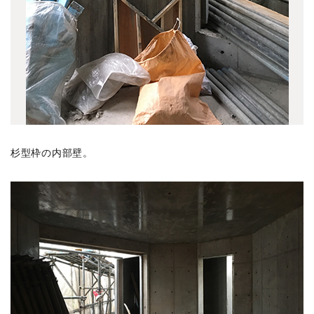
下目黒の家 1002竣工
(6)
向台の家 0912竣工
(1)
赤堤の家 0912竣工
(3)
名古屋 菊井の森 0911竣工
(5)
ソテリアハウス 0910竣工
(4)
板橋のガレージ 0910竣工
(3)
板橋の集合住宅 0909竣工
(6)
杉型枠の内部壁。
世田谷の家 0908竣工
(2)
宮崎台の家 0908竣工
(6)
2026年の記事
(37)
2025年の記事
(41)
2024年の記事
(24)
2023年の記事
(24)