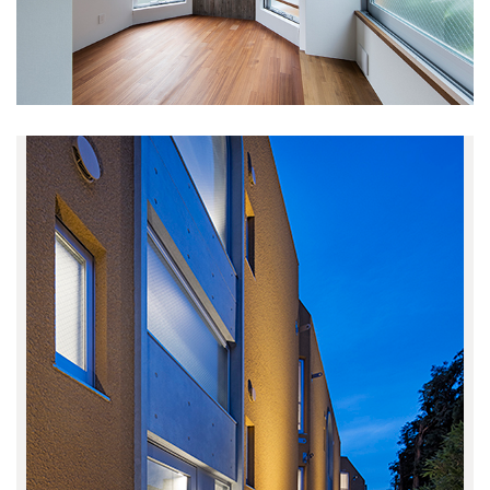
鈴木町の家
(1)
吉祥寺南町PJ
(1)
吉祥寺北町の家Y
(2)
未分類
(6)
おしらせ
(118)
最近の出来事
(42)
事務所
(29)
吉祥寺
(14)
趣味
(6)
料理
(6)
旅行
(5)
あそび
(2)
meets A!
(4)
中央線ケンチク会
(15)