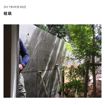
白河の集合住宅
(3)
2017年09月06日
所沢の家
(1)
植栽
バイクとオーディオの家
(5)
上草柳の家
(4)
御殿山の家
(4)
吉祥寺本町2丁目計画
(3)
大正通りの料理店
(2)
西麻布の集合住宅
(3)
東久留米の家
(4)
吉祥寺本町3丁目の家
(1)
吉祥寺東町の家 1804竣工
(5)
井の頭の家M 1804竣工
(4)
恵比寿の集合住宅 1804竣工
(1)
大井サクラレジデンス1804竣工
(2)