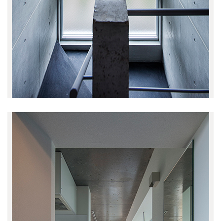
過去の記事
全ての記事
(728)
日光プロジェクト
(1)
中目黒の家S
(1)
cafe bamboo
(4)
武蔵野市医師会館
(5)
吉祥寺南町ビル
(3)
あたみプロジェクト
(3)
市谷の集合住宅
(2)
東京 奥多摩温泉 おくたま路
(12)