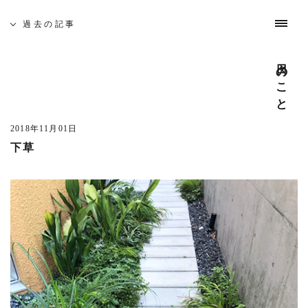
過去の記事
日々のこと
吉祥寺 建築家相談会
5月19日(土)、佐久間徹設計事務所を会場に「吉祥寺 建築
家相談会」を開催いたします。
2018年11月01日
下草
─ 建築なんでも無料相談
開催日時 : 5月19日(土) 10:00 - 16:00
建築家がみなさんのそれぞれのお悩みや疑問を伺います。
どんな事でも構いませんのでお気軽にお越し下さい。
また、同時に建築家とつくる家や賃貸マンション・店舗の
模型屋写真を展示します。ご自由にご覧ください。
─ 座談会 「地元に根ざした家づくり」
開催日時 : 5月19日(土) 14:00 - 15:00
吉祥寺周辺で設計致しました、住宅を写真を見ながらご紹