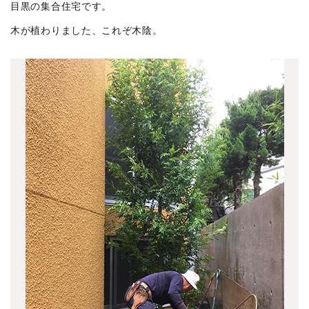
北烏山の家 1802竣工
(2)
目黒の集合住宅です。
吉祥寺南町の家 1712竣工
(11)
木が植わりました、これぞ木陰。
深大寺の家1712竣工
(2)
浜田山の家 1710竣工
(1)
吉祥寺北町の家
(4)
目黒の集合住宅 1709竣工
(5)
中目黒の集合住宅 1709竣工
(3)
吉祥寺本町4丁目の家 1707竣工
(2)
小金井緑町の家 1707竣工
(2)
神保町の集合住宅2 1706竣工
(4)
高野台の家 1706竣工
(1)
南平台TT 1704竣工
(1)
白河のビル 1703竣工
(4)
井の頭の家N 1703竣工
(3)