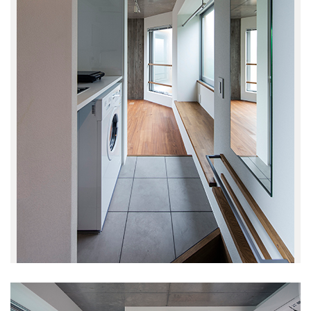
井の頭の家O
(1)
佃島の集合住宅
(1)
神田の集合住宅
(2)
蔵前のホテル
(2)
井の頭の家 A
(1)
新舞子のソーシャルファーム
(4)
比良の高齢者施設
(5)
新プロジェクト
(1)
名古屋のプロジェクト
(12)
高崎リノベーション
(1)
代々木上原の店舗ビル
(2)
境南町の家 S
(0)
新川の家
(2)
大口駅前プロジェクト
(7)