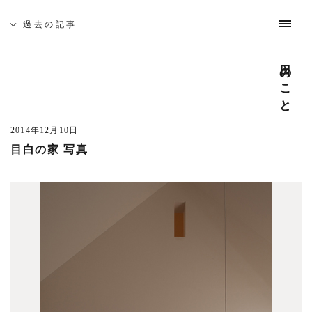
募集と採用
お問い合わせ
インスタグラム
日々のこと
やってきたこと
わたしたちについて
これまでの仕事
過去の記事
日々のこと
吉祥寺 建築家相談会
過去の記事
全ての記事
(728)
5月19日(土)、佐久間徹設計事務所を会場に「吉祥寺 建築
日光プロジェクト
(1)
家相談会」を開催いたします。
2014年12月10日
中目黒の家S
(1)
目白の家 写真
─ 建築なんでも無料相談
cafe bamboo
(4)
開催日時 : 5月19日(土) 10:00 - 16:00
武蔵野市医師会館
(5)
建築家がみなさんのそれぞれのお悩みや疑問を伺います。
吉祥寺南町ビル
(3)
どんな事でも構いませんのでお気軽にお越し下さい。
また、同時に建築家とつくる家や賃貸マンション・店舗の
あたみプロジェクト
(4)
模型屋写真を展示します。ご自由にご覧ください。
市谷の集合住宅
(2)
─ 座談会 「地元に根ざした家づくり」
東京 奥多摩温泉 おくたま路
(11)
開催日時 : 5月19日(土) 14:00 - 15:00
井の頭の家O
(1)
吉祥寺周辺で設計致しました、住宅を写真を見ながらご紹