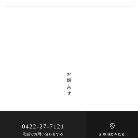
戸田の家 1410竣工
(4)
境の家 1406竣工
(3)
目白の家 1404竣工
(3)
1
多磨町の家 1403竣工
(4)
品川の家 1402竣工
(3)
下馬の家 1312竣工
(4)
新町の家 1312竣工
(9)
軽井沢の家 1311竣工
(5)
お問い合わせ
緑町の家 1305竣工
(2)
東嶺の家 1302竣工
(3)
尾山台の家 1212竣工
(2)
豊田町浮石の家 1212竣工
(5)
自由が丘の家 1109竣工
(5)
0422-27-7121
多摩川の家 1108竣工
(6)
電話でお問い合わせする
所在地図を見る