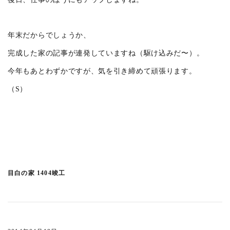
東久留米の社屋ビル
(5)
東五反田の集合住宅
(2)
勝どきの集合住宅
(3)
年末だからでしょうか、
矢来町の集合住宅
(2)
完成した家の記事が連発していますね（駆け込みだ〜）。
吉祥寺東町の庵
(6)
今年もあとわずかですが、気を引き締めて頑張ります。
森下の集合住宅
(6)
（S）
西久保テラスハウス
(3)
井の頭の家K
(1)
境プロジェクト
(3)
KUDANMINAMI TERRACE
(11)
宮沢町の家
(1)
目白の家 1404竣工
東が丘の集合住宅
(1)
恵比寿3丁目PJ
(5)
白河の集合住宅
(3)