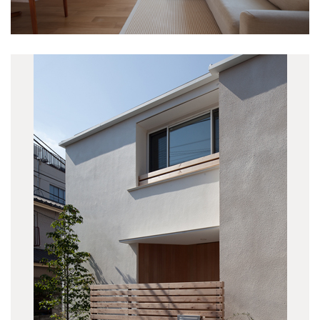
吉祥寺南町PJ
(1)
吉祥寺北町の家Y
(2)
未分類
(6)
おしらせ
(118)
最近の出来事
(42)
事務所
(29)
吉祥寺
(14)
趣味
(6)
料理
(6)
旅行
(5)
あそび
(2)
meets A!
(4)
中央線ケンチク会
(15)
中目黒 LIVSUS
(1)