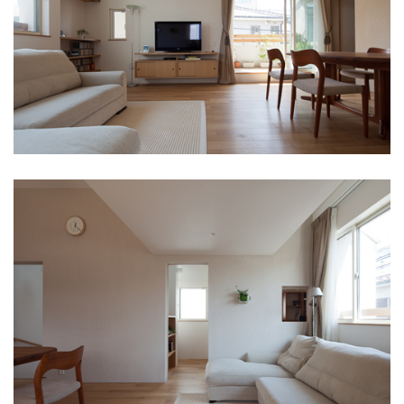
上原の店舗ビル
(3)
富久町の集合住宅
(3)
中目黒の家H
(2)
東浅草プロジェクト
(1)
渋谷東の集合住宅
(1)
西落合の集合住宅
(1)
末広通りのオフィス
(1)
一ツ橋プロジェクト
(3)
川越のプロジェクト
(4)
文京PJ
(3)
宮前の家
(3)
井の頭の家SY
(2)
恵比寿西の集合住宅
(1)
鈴木町の家
(1)