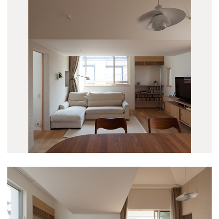
佃島の集合住宅
(1)
介します。
神田の集合住宅
(2)
詳しくは
こちらのPDF
をご覧ください。
蔵前のホテル
(2)
井の頭の家 A
(1)
新舞子のソーシャルファーム
(4)
比良の高齢者施設
(5)
新プロジェクト
(1)
名古屋のプロジェクト
(12)
高崎リノベーション
(1)
代々木上原の店舗ビル
(2)
境南町の家 S
(0)
新川の家
(2)
大口駅前プロジェクト
(7)
吉祥寺の書庫
(7)