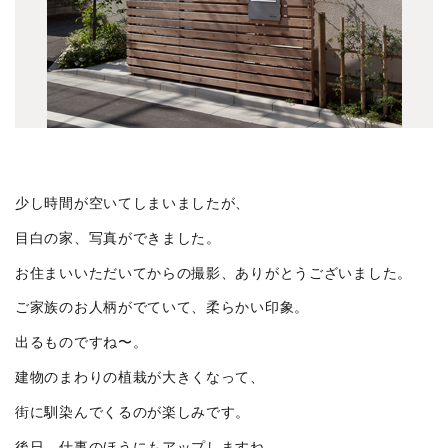
深大寺元町の家
(1)
下目黒の家
(3)
関前の家
(2)
清里別邸
(3)
ざらら
(3)
三番町のビル
(2)
上原の集合住宅Ⅱ
(3)
少し時間が空いてしまいましたが、
HIROYASHOP KICHIJOJI CELLER
(4)
目白の家、写真ができました。
軽井沢追分別邸
(5)
お住まいいただいてからの撮影、ありがとうございました。
関前テラスハウス
(2)
ご家族のお人柄がでていて、柔らかい印象。
九段南の集合住宅
(2)
出るものですね〜。
中目黒の集合住宅
(2)
建物のまわりの植栽が大きくなって、
柴又の家
(2)
街に馴染んでくるのが楽しみです。
上連雀の家
(1)
後日、仕事のほうにもアップしますね。