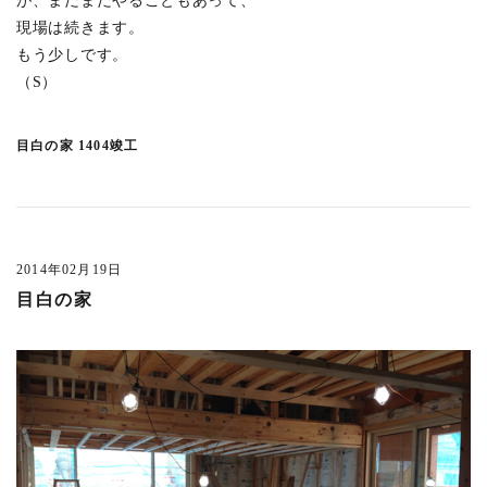
が、まだまだやることもあって、
吉祥寺南町の家 1712竣工
(11)
現場は続きます。
深大寺の家1712竣工
(2)
もう少しです。
浜田山の家 1710竣工
(1)
（S）
吉祥寺北町の家
(4)
目黒の集合住宅 1709竣工
(5)
目白の家 1404竣工
中目黒の集合住宅 1709竣工
(3)
吉祥寺本町4丁目の家 1707竣工
(2)
小金井緑町の家 1707竣工
(2)
2014年02月19日
神保町の集合住宅2 1706竣工
(4)
目白の家
高野台の家 1706竣工
(1)
南平台TT 1704竣工
(1)
白河のビル 1703竣工
(4)
井の頭の家N 1703竣工
(3)
いわきのスタジオ 1612竣工
(7)