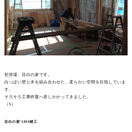
神保町の集合住宅 1609竣工
(3)
上馬の家 1609竣工
(6)
上原の集合住宅 1608竣工
(4)
桜堤の家 1606竣工
(5)
飯田橋の集合住宅 1604竣工
(4)
豊玉中の集合住宅 1603竣工
(3)
田柄の家 1512竣工
(5)
鷹番の集合住宅 1508竣工
(6)
初登場、目白の家です。
吉祥寺本町のビル 1506竣工
(3)
白っぽい壁と木を組み合わせた、柔らかい空間を目指していま
境一丁目の家 1504竣工
(4)
す。
上水新町の家 1501竣工
(2)
そろそろ工事終盤へ差しかかってきました。
（S）
オーストラリアハウス
(1)
東京ソテリア
(4)
目白の家 1404竣工
光庭の家 1411竣工
(6)