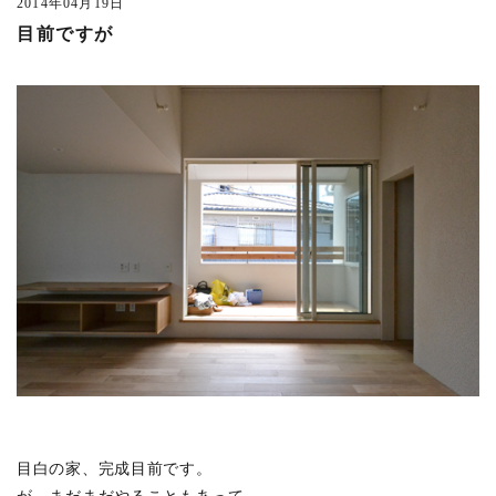
所沢の家
(1)
2014年04月19日
目前ですが
バイクとオーディオの家
(5)
上草柳の家
(4)
御殿山の家
(4)
吉祥寺本町2丁目計画
(3)
大正通りの料理店
(2)
西麻布の集合住宅
(3)
東久留米の家
(4)
吉祥寺本町3丁目の家
(1)
吉祥寺東町の家 1804竣工
(5)
井の頭の家M 1804竣工
(4)
恵比寿の集合住宅 1804竣工
(1)
大井サクラレジデンス1804竣工
(2)
北烏山の家 1802竣工
(2)
目白の家、完成目前です。