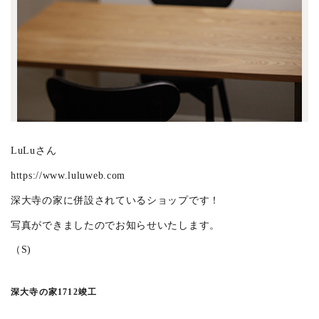
東久留米の社屋ビル
(5)
東五反田の集合住宅
(2)
勝どきの集合住宅
(3)
矢来町の集合住宅
(2)
吉祥寺東町の庵
(6)
森下の集合住宅
(6)
西久保テラスハウス
(3)
LuLuさん
井の頭の家K
(1)
https://www.luluweb.com
境プロジェクト
(3)
深大寺の家に併設されているショップです！
KUDANMINAMI TERRACE
(11)
写真ができましたのでお知らせいたします。
宮沢町の家
(1)
（S)
東が丘の集合住宅
(1)
恵比寿3丁目PJ
(5)
深大寺の家1712竣工
白河の集合住宅
(3)