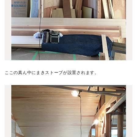
野崎の家 1011竣工
(2)
南千束の家 1011竣工
(1)
境南町の家 1009竣工
(7)
井の頭の家 1005竣工
(4)
下目黒の家 1002竣工
(6)
向台の家 0912竣工
(1)
赤堤の家 0912竣工
(3)
ここの真ん中にまきストーブが設置されます。
名古屋 菊井の森 0911竣工
(5)
ソテリアハウス 0910竣工
(4)
板橋のガレージ 0910竣工
(3)
板橋の集合住宅 0909竣工
(6)
世田谷の家 0908竣工
(2)
宮崎台の家 0908竣工
(6)