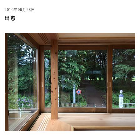
文京PJ
(3)
2016年06月28日
宮前の家
(3)
出窓
井の頭の家SY
(2)
恵比寿西の集合住宅
(1)
鈴木町の家
(1)
吉祥寺南町PJ
(1)
吉祥寺北町の家Y
(2)
未分類
(6)
おしらせ
(118)
最近の出来事
(42)
事務所
(29)
吉祥寺
(14)
趣味
(6)
料理
(6)