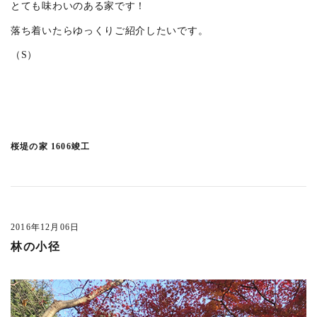
とても味わいのある家です！
落ち着いたらゆっくりご紹介したいです。
（S）
桜堤の家 1606竣工
過去の記事
全ての記事
(728)
2016年12月06日
日光プロジェクト
(1)
林の小径
中目黒の家S
(1)
cafe bamboo
(4)
武蔵野市医師会館
(5)