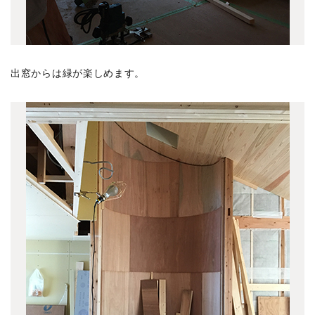
東嶺の家 1302竣工
(3)
尾山台の家 1212竣工
(2)
豊田町浮石の家 1212竣工
(5)
出窓からは緑が楽しめます。
自由が丘の家 1109竣工
(5)
多摩川の家 1108竣工
(6)
赤坂の事務所ビル 1104竣工
(11)
善福寺の家 1103竣工
(2)
松原の家 1102竣工
(1)
上連雀の集合住宅 1101竣工
(4)
桜新町の家 1101竣工
(4)
錦の家 1101竣工
(2)
美しが丘の家 1101竣工
(4)
代沢の家 1012竣工
(1)
松庵の家 1012竣工
(2)