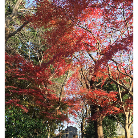
吉祥寺南町ビル
(3)
あたみプロジェクト
(3)
市谷の集合住宅
(2)
東京 奥多摩温泉 おくたま路
(12)
井の頭の家O
(1)
佃島の集合住宅
(1)
神田の集合住宅
(2)
蔵前のホテル
(2)
井の頭の家 A
(1)
新舞子のソーシャルファーム
(4)
比良の高齢者施設
(5)
新プロジェクト
(1)
名古屋のプロジェクト
(12)
高崎リノベーション
(1)