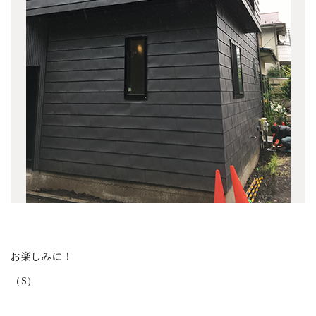
KUDANMINAMI TERRACE
(11)
宮沢町の家
(1)
東が丘の集合住宅
(1)
恵比寿3丁目PJ
(5)
白河の集合住宅
(3)
所沢の家
(1)
バイクとオーディオの家
(5)
上草柳の家
(4)
御殿山の家
(4)
吉祥寺本町2丁目計画
(3)
大正通りの料理店
(2)
お楽しみに！
西麻布の集合住宅
(3)
（S）
東久留米の家
(4)
吉祥寺本町3丁目の家
(1)