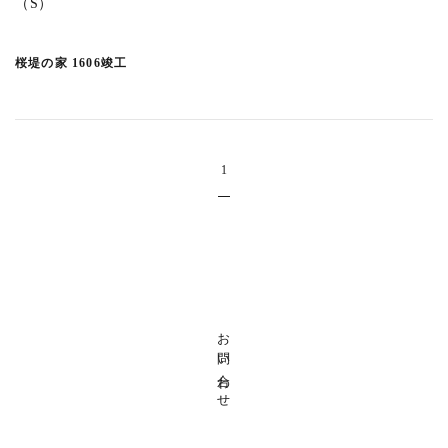
（S）
桜堤の家 1606竣工
1
お問い合わせ