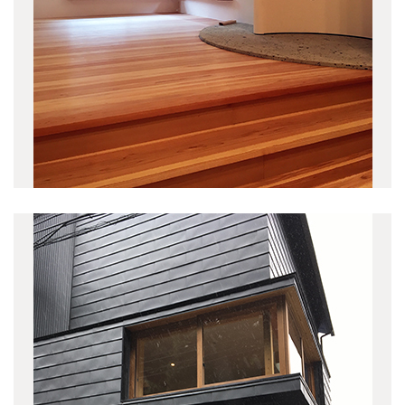
関前テラスハウス
(2)
九段南の集合住宅
(2)
中目黒の集合住宅
(2)
柴又の家
(2)
上連雀の家
(1)
東久留米の社屋ビル
(5)
東五反田の集合住宅
(2)
勝どきの集合住宅
(3)
矢来町の集合住宅
(2)
吉祥寺東町の庵
(6)
森下の集合住宅
(6)
西久保テラスハウス
(3)
井の頭の家K
(1)
境プロジェクト
(3)