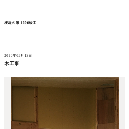
吉祥寺東町の家 1804竣工
(5)
井の頭の家M 1804竣工
(4)
桜堤の家 1606竣工
恵比寿の集合住宅 1804竣工
(1)
大井サクラレジデンス1804竣工
(2)
北烏山の家 1802竣工
(2)
吉祥寺南町の家 1712竣工
(11)
2016年05月13日
深大寺の家1712竣工
(2)
木工事
浜田山の家 1710竣工
(1)
吉祥寺北町の家
(4)
目黒の集合住宅 1709竣工
(5)
中目黒の集合住宅 1709竣工
(3)
吉祥寺本町4丁目の家 1707竣工
(2)
小金井緑町の家 1707竣工
(2)
神保町の集合住宅2 1706竣工
(4)