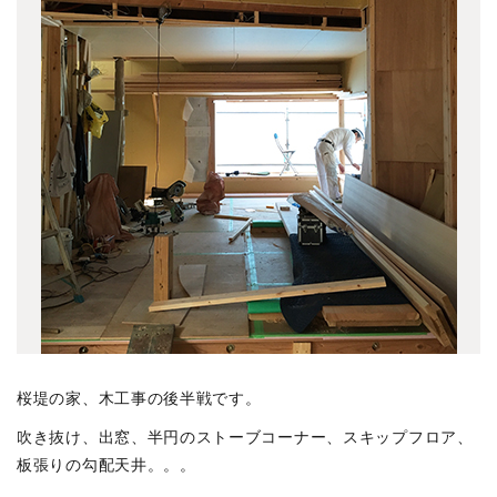
高野台の家 1706竣工
(1)
南平台TT 1704竣工
(1)
白河のビル 1703竣工
(4)
井の頭の家N 1703竣工
(3)
いわきのスタジオ 1612竣工
(7)
神保町の集合住宅 1609竣工
(3)
上馬の家 1609竣工
(6)
上原の集合住宅 1608竣工
(4)
桜堤の家 1606竣工
(5)
飯田橋の集合住宅 1604竣工
(4)
豊玉中の集合住宅 1603竣工
(3)
桜堤の家、木工事の後半戦です。
田柄の家 1512竣工
(5)
吹き抜け、出窓、半円のストーブコーナー、スキップフロア、
鷹番の集合住宅 1508竣工
(6)
板張りの勾配天井。。。
吉祥寺本町のビル 1506竣工
(3)