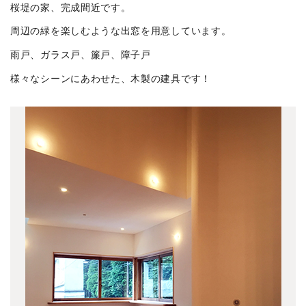
桜堤の家、完成間近です。
旅行
(5)
周辺の緑を楽しむような出窓を用意しています。
あそび
(2)
雨戸、ガラス戸、簾戸、障子戸
meets A!
(4)
様々なシーンにあわせた、木製の建具です！
中央線ケンチク会
(15)
中目黒 LIVSUS
(1)
深大寺元町の家
(1)
下目黒の家
(3)
関前の家
(2)
清里別邸
(3)
ざらら
(3)
三番町のビル
(2)
上原の集合住宅Ⅱ
(3)
HIROYASHOP KICHIJOJI CELLER
(4)
軽井沢追分別邸
(5)