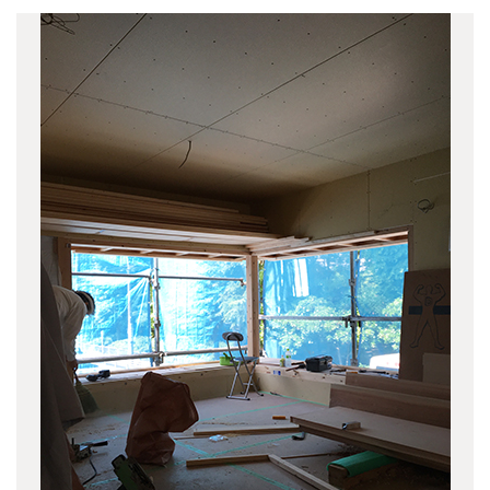
境一丁目の家 1504竣工
(4)
上水新町の家 1501竣工
(2)
オーストラリアハウス
(1)
東京ソテリア
(4)
光庭の家 1411竣工
(6)
戸田の家 1410竣工
(4)
境の家 1406竣工
(3)
目白の家 1404竣工
(3)
多磨町の家 1403竣工
(4)
品川の家 1402竣工
(3)
下馬の家 1312竣工
(4)
新町の家 1312竣工
(9)
軽井沢の家 1311竣工
(5)
緑町の家 1305竣工
(2)