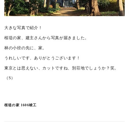
代々木上原の店舗ビル
(2)
境南町の家 S
(0)
新川の家
(2)
大きな写真で紹介！
大口駅前プロジェクト
(7)
桜堤の家、建主さんから写真が届きました。
吉祥寺の書庫
(7)
林の小径の先に、家。
上原の店舗ビル
(3)
うれしいです、ありがとうございます！
富久町の集合住宅
(3)
東京とは思えない、カットですね、別荘地でしょうか？笑。
中目黒の家H
(2)
（S）
東浅草プロジェクト
(1)
渋谷東の集合住宅
(1)
西落合の集合住宅
(1)
桜堤の家 1606竣工
末広通りのオフィス
(1)
一ツ橋プロジェクト
(3)
川越のプロジェクト
(4)