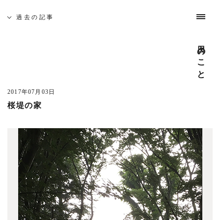
過去の記事
日々のこと
吉祥寺 建築家相談会
5月19日(土)、佐久間徹設計事務所を会場に「吉祥寺 建築
家相談会」を開催いたします。
2017年07月03日
桜堤の家
─ 建築なんでも無料相談
開催日時 : 5月19日(土) 10:00 - 16:00
建築家がみなさんのそれぞれのお悩みや疑問を伺います。
どんな事でも構いませんのでお気軽にお越し下さい。
また、同時に建築家とつくる家や賃貸マンション・店舗の
模型屋写真を展示します。ご自由にご覧ください。
─ 座談会 「地元に根ざした家づくり」
開催日時 : 5月19日(土) 14:00 - 15:00
吉祥寺周辺で設計致しました、住宅を写真を見ながらご紹