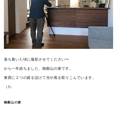
meets A!
(4)
中央線ケンチク会
(15)
中目黒 LIVSUS
(1)
深大寺元町の家
(1)
下目黒の家
(3)
関前の家
(2)
清里別邸
(3)
落ち着いた頃に撮影させてください〜
ざらら
(3)
から一年経ちました、御殿山の家です。
三番町のビル
(2)
東西に２つの庭を設けて光や風を取りこんでいます。
上原の集合住宅Ⅱ
(3)
（S）
HIROYASHOP KICHIJOJI CELLER
(4)
軽井沢追分別邸
(5)
御殿山の家
関前テラスハウス
(2)
九段南の集合住宅
(2)