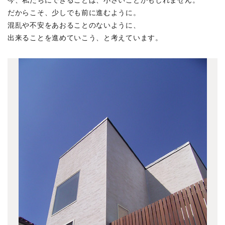
今、私たちにできることは、小さいことかもしれません。
佃島の集合住宅
(1)
介します。
だからこそ、少しでも前に進むように。
神田の集合住宅
(2)
詳しくは
こちらのPDF
をご覧ください。
混乱や不安をあおることのないように、
蔵前のホテル
(2)
出来ることを進めていこう、と考えています。
井の頭の家 A
(1)
新舞子のソーシャルファーム
(4)
比良の高齢者施設
(5)
新プロジェクト
(1)
名古屋のプロジェクト
(12)
高崎リノベーション
(1)
代々木上原の店舗ビル
(2)
境南町の家 S
(0)
新川の家
(2)
大口駅前プロジェクト
(7)
吉祥寺の書庫
(7)