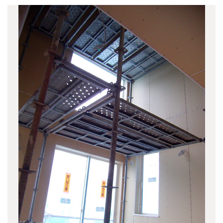
深大寺元町の家
(1)
下目黒の家
(3)
関前の家
(2)
清里別邸
(3)
ざらら
(3)
三番町のビル
(2)
上原の集合住宅Ⅱ
(3)
HIROYASHOP KICHIJOJI CELLER
(4)
軽井沢追分別邸
(5)
関前テラスハウス
(2)
九段南の集合住宅
(2)
中目黒の集合住宅
(2)
柴又の家
(2)
上連雀の家
(1)