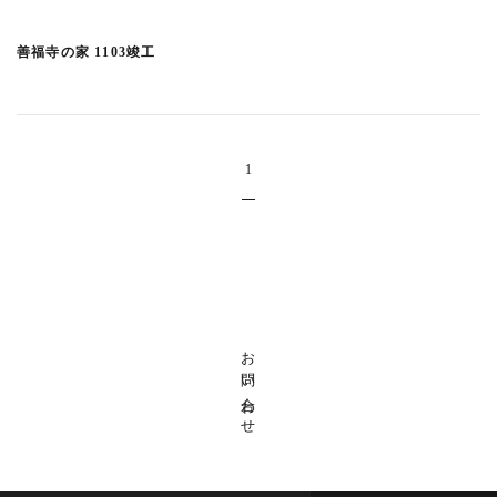
吉祥寺南町の家 1712竣工
(11)
深大寺の家1712竣工
(2)
善福寺の家 1103竣工
浜田山の家 1710竣工
(1)
吉祥寺北町の家
(4)
目黒の集合住宅 1709竣工
(5)
1
中目黒の集合住宅 1709竣工
(3)
吉祥寺本町4丁目の家 1707竣工
(2)
小金井緑町の家 1707竣工
(2)
神保町の集合住宅2 1706竣工
(4)
高野台の家 1706竣工
(1)
お問い合わせ
南平台TT 1704竣工
(1)
白河のビル 1703竣工
(4)
井の頭の家N 1703竣工
(3)
いわきのスタジオ 1612竣工
(7)