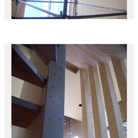
東久留米の社屋ビル
(5)
東五反田の集合住宅
(2)
勝どきの集合住宅
(3)
矢来町の集合住宅
(2)
吉祥寺東町の庵
(6)
森下の集合住宅
(6)
西久保テラスハウス
(3)
井の頭の家K
(1)
境プロジェクト
(3)
KUDANMINAMI TERRACE
(11)
宮沢町の家
(1)
東が丘の集合住宅
(1)
恵比寿3丁目PJ
(5)
白河の集合住宅
(3)