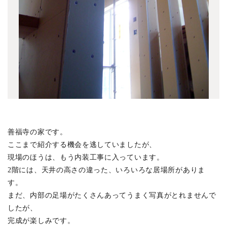
所沢の家
(1)
バイクとオーディオの家
(5)
上草柳の家
(4)
御殿山の家
(4)
吉祥寺本町2丁目計画
(3)
大正通りの料理店
(2)
西麻布の集合住宅
(3)
東久留米の家
(4)
吉祥寺本町3丁目の家
(1)
善福寺の家です。
ここまで紹介する機会を逃していましたが、
吉祥寺東町の家 1804竣工
(5)
現場のほうは、もう内装工事に入っています。
井の頭の家M 1804竣工
(4)
2階には、天井の高さの違った、いろいろな居場所がありま
恵比寿の集合住宅 1804竣工
(1)
す。
まだ、内部の足場がたくさんあってうまく写真がとれませんで
大井サクラレジデンス1804竣工
(2)
したが、
北烏山の家 1802竣工
(2)
完成が楽しみです。