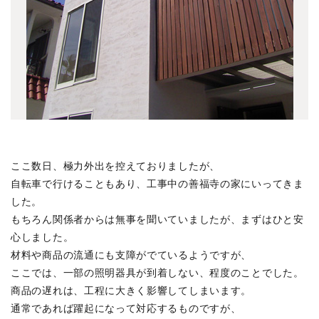
上原の店舗ビル
(3)
富久町の集合住宅
(3)
中目黒の家H
(2)
東浅草プロジェクト
(1)
渋谷東の集合住宅
(1)
西落合の集合住宅
(1)
末広通りのオフィス
(1)
一ツ橋プロジェクト
(3)
ここ数日、極力外出を控えておりましたが、
川越のプロジェクト
自転車で行けることもあり、工事中の善福寺の家にいってきま
(4)
した。
文京PJ
(3)
もちろん関係者からは無事を聞いていましたが、まずはひと安
宮前の家
(3)
心しました。
井の頭の家SY
(2)
材料や商品の流通にも支障がでているようですが、
ここでは、一部の照明器具が到着しない、程度のことでした。
恵比寿西の集合住宅
(1)
商品の遅れは、工程に大きく影響してしまいます。
鈴木町の家
(1)
通常であれば躍起になって対応するものですが、