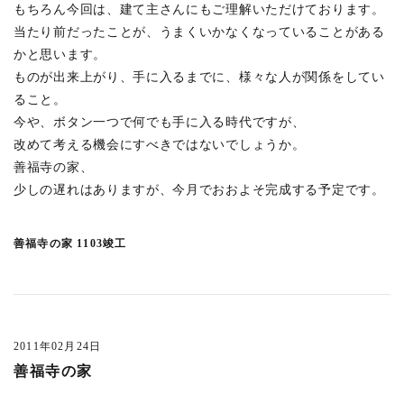
吉祥寺南町PJ
(1)
もちろん今回は、建て主さんにもご理解いただけております。
吉祥寺北町の家Y
(2)
当たり前だったことが、うまくいかなくなっていることがある
かと思います。
未分類
(6)
ものが出来上がり、手に入るまでに、様々な人が関係をしてい
おしらせ
(118)
ること。
最近の出来事
(42)
今や、ボタン一つで何でも手に入る時代ですが、
改めて考える機会にすべきではないでしょうか。
事務所
(29)
善福寺の家、
吉祥寺
(14)
少しの遅れはありますが、今月でおおよそ完成する予定です。
趣味
(6)
料理
(6)
善福寺の家 1103竣工
旅行
(5)
あそび
(2)
meets A!
(4)
2011年02月24日
中央線ケンチク会
(15)
善福寺の家
中目黒 LIVSUS
(1)