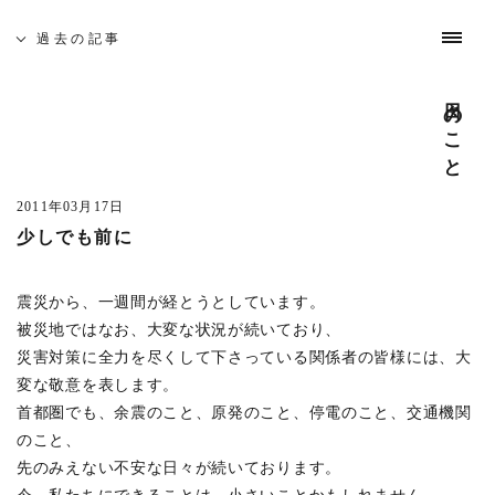
募集と採用
お問い合わせ
インスタグラム
日々のこと
やってきたこと
わたしたちについて
これまでの仕事
過去の記事
日々のこと
吉祥寺 建築家相談会
過去の記事
全ての記事
(729)
5月19日(土)、佐久間徹設計事務所を会場に「吉祥寺 建築
日光プロジェクト
(1)
家相談会」を開催いたします。
2011年03月17日
中目黒の家S
(1)
少しでも前に
─ 建築なんでも無料相談
cafe bamboo
(4)
開催日時 : 5月19日(土) 10:00 - 16:00
武蔵野市医師会館
(5)
建築家がみなさんのそれぞれのお悩みや疑問を伺います。
震災から、一週間が経とうとしています。
吉祥寺南町ビル
(3)
どんな事でも構いませんのでお気軽にお越し下さい。
被災地ではなお、大変な状況が続いており、
また、同時に建築家とつくる家や賃貸マンション・店舗の
あたみプロジェクト
(4)
災害対策に全力を尽くして下さっている関係者の皆様には、大
模型屋写真を展示します。ご自由にご覧ください。
変な敬意を表します。
市谷の集合住宅
(2)
首都圏でも、余震のこと、原発のこと、停電のこと、交通機関
─ 座談会 「地元に根ざした家づくり」
東京 奥多摩温泉 おくたま路
(12)
のこと、
開催日時 : 5月19日(土) 14:00 - 15:00
井の頭の家O
(1)
先のみえない不安な日々が続いております。
吉祥寺周辺で設計致しました、住宅を写真を見ながらご紹