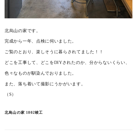
吉祥寺南町PJ
(1)
吉祥寺北町の家Y
(2)
未分類
(6)
おしらせ
(118)
北烏山の家です。
最近の出来事
(42)
完成から一年、点検に伺いました。
事務所
(29)
ご覧のとおり、楽しそうに暮らされてました！！
吉祥寺
(14)
どこを工事して、どこをDIYされたのか、分からないくらい、
趣味
(6)
色々なものが馴染んでおりました。
料理
(6)
また、落ち着いて撮影にうかがいます。
旅行
(5)
（S）
あそび
(2)
meets A!
(4)
北烏山の家 1802竣工
中央線ケンチク会
(15)
中目黒 LIVSUS
(1)