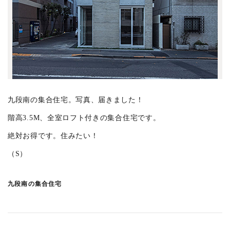
東久留米の社屋ビル
(5)
東五反田の集合住宅
(2)
勝どきの集合住宅
(3)
矢来町の集合住宅
(2)
吉祥寺東町の庵
(6)
森下の集合住宅
(6)
西久保テラスハウス
(3)
九段南の集合住宅。写真、届きました！
井の頭の家K
(1)
階高3.5M、全室ロフト付きの集合住宅です。
境プロジェクト
(3)
絶対お得です。住みたい！
KUDANMINAMI TERRACE
(11)
（S）
宮沢町の家
(1)
東が丘の集合住宅
(1)
九段南の集合住宅
恵比寿3丁目PJ
(5)
白河の集合住宅
(3)