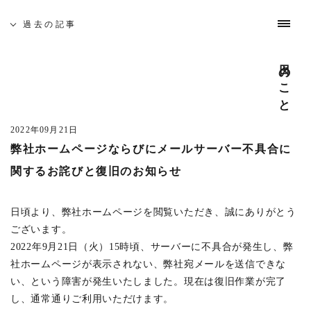
過去の記事
募集と採用
お問い合わせ
インスタグラム
日々のこと
やってきたこと
わたしたちについて
これまでの仕事
日々のこと
吉祥寺 建築家相談会
過去の記事
全ての記事
(728)
5月19日(土)、佐久間徹設計事務所を会場に「吉祥寺 建築
日光プロジェクト
(1)
家相談会」を開催いたします。
2022年09月21日
中目黒の家S
(1)
弊社ホームページならびにメールサーバー不具合に
─ 建築なんでも無料相談
cafe bamboo
(4)
開催日時 : 5月19日(土) 10:00 - 16:00
関するお詫びと復旧のお知らせ
武蔵野市医師会館
(5)
建築家がみなさんのそれぞれのお悩みや疑問を伺います。
吉祥寺南町ビル
(3)
どんな事でも構いませんのでお気軽にお越し下さい。
日頃より、弊社ホームページを閲覧いただき、誠にありがとう
また、同時に建築家とつくる家や賃貸マンション・店舗の
あたみプロジェクト
(3)
ございます。
模型屋写真を展示します。ご自由にご覧ください。
市谷の集合住宅
(2)
2022年9月21日（火）15時頃、サーバーに不具合が発生し、弊
社ホームページが表示されない、弊社宛メールを送信できな
─ 座談会 「地元に根ざした家づくり」
東京 奥多摩温泉 おくたま路
(12)
い、という障害が発生いたしました。現在は復旧作業が完了
開催日時 : 5月19日(土) 14:00 - 15:00
井の頭の家O
(1)
し、通常通りご利用いただけます。
吉祥寺周辺で設計致しました、住宅を写真を見ながらご紹