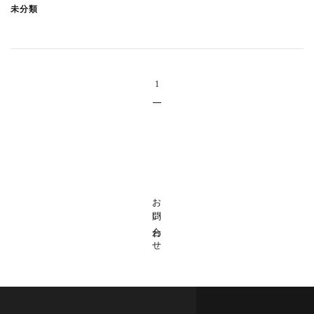
上原の店舗ビル
(3)
未分類
富久町の集合住宅
(3)
中目黒の家H
(2)
東浅草プロジェクト
(1)
1
渋谷東の集合住宅
(1)
西落合の集合住宅
(1)
末広通りのオフィス
(1)
一ツ橋プロジェクト
(3)
川越のプロジェクト
(4)
お問い合わせ
文京PJ
(3)
宮前の家
(3)
井の頭の家SY
(2)
恵比寿西の集合住宅
(1)
鈴木町の家
(1)