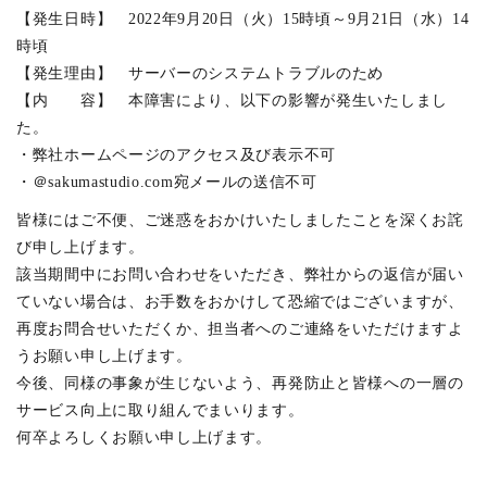
佃島の集合住宅
(1)
介します。
【発生日時】 2022年9月20日（火）15時頃～9月21日（水）14
神田の集合住宅
(2)
時頃
詳しくは
こちらのPDF
をご覧ください。
蔵前のホテル
(2)
【発生理由】 サーバーのシステムトラブルのため
【内 容】 本障害により、以下の影響が発生いたしまし
井の頭の家 A
(1)
た。
新舞子のソーシャルファーム
(4)
・弊社ホームページのアクセス及び表示不可
比良の高齢者施設
(5)
・＠sakumastudio.com宛メールの送信不可
新プロジェクト
(1)
皆様にはご不便、ご迷惑をおかけいたしましたことを深くお詫
名古屋のプロジェクト
(12)
び申し上げます。
該当期間中にお問い合わせをいただき、弊社からの返信が届い
高崎リノベーション
(1)
ていない場合は、お手数をおかけして恐縮ではございますが、
代々木上原の店舗ビル
(2)
再度お問合せいただくか、担当者へのご連絡をいただけますよ
境南町の家 S
(0)
うお願い申し上げます。
今後、同様の事象が生じないよう、再発防止と皆様への一層の
新川の家
(2)
サービス向上に取り組んでまいります。
大口駅前プロジェクト
(7)
何卒よろしくお願い申し上げます。
吉祥寺の書庫
(7)