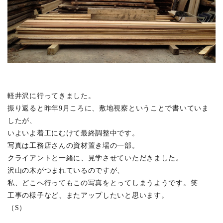
佃島の集合住宅
(1)
介します。
神田の集合住宅
(2)
詳しくは
こちらのPDF
をご覧ください。
蔵前のホテル
(2)
井の頭の家 A
(1)
新舞子のソーシャルファーム
(4)
比良の高齢者施設
(5)
軽井沢に行ってきました。
新プロジェクト
(1)
振り返ると昨年9月ころに、敷地視察ということで書いていま
名古屋のプロジェクト
(12)
したが、
高崎リノベーション
(1)
いよいよ着工にむけて最終調整中です。
代々木上原の店舗ビル
(2)
写真は工務店さんの資材置き場の一部。
クライアントと一緒に、見学させていただきました。
境南町の家 S
(0)
沢山の木がつまれているのですが、
新川の家
(2)
私、どこへ行ってもこの写真をとってしまうようです。笑
大口駅前プロジェクト
(7)
工事の様子など、またアップしたいと思います。
（S）
吉祥寺の書庫
(7)