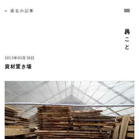
過去の記事
募集と採用
お問い合わせ
インスタグラム
日々のこと
やってきたこと
わたしたちについて
これまでの仕事
日々のこと
吉祥寺 建築家相談会
過去の記事
全ての記事
(729)
5月19日(土)、佐久間徹設計事務所を会場に「吉祥寺 建築
日光プロジェクト
(1)
家相談会」を開催いたします。
2013年03月30日
中目黒の家S
(1)
資材置き場
─ 建築なんでも無料相談
cafe bamboo
(4)
開催日時 : 5月19日(土) 10:00 - 16:00
武蔵野市医師会館
(5)
建築家がみなさんのそれぞれのお悩みや疑問を伺います。
吉祥寺南町ビル
(3)
どんな事でも構いませんのでお気軽にお越し下さい。
また、同時に建築家とつくる家や賃貸マンション・店舗の
あたみプロジェクト
(4)
模型屋写真を展示します。ご自由にご覧ください。
市谷の集合住宅
(2)
─ 座談会 「地元に根ざした家づくり」
東京 奥多摩温泉 おくたま路
(12)
開催日時 : 5月19日(土) 14:00 - 15:00
井の頭の家O
(1)
吉祥寺周辺で設計致しました、住宅を写真を見ながらご紹