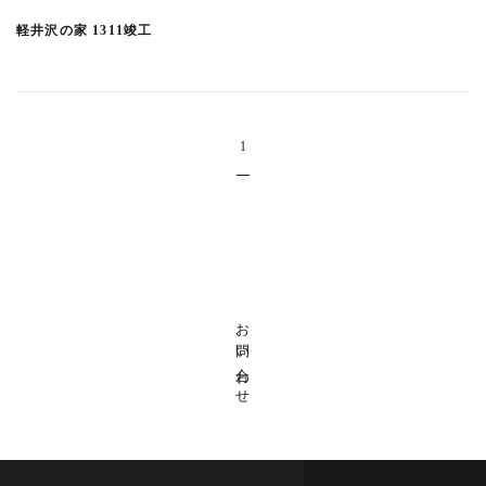
上原の店舗ビル
(3)
軽井沢の家 1311竣工
富久町の集合住宅
(3)
中目黒の家H
(2)
東浅草プロジェクト
(1)
渋谷東の集合住宅
(1)
1
西落合の集合住宅
(1)
末広通りのオフィス
(1)
一ツ橋プロジェクト
(3)
川越のプロジェクト
(4)
文京PJ
(3)
お問い合わせ
宮前の家
(3)
井の頭の家SY
(2)
恵比寿西の集合住宅
(1)
鈴木町の家
(1)