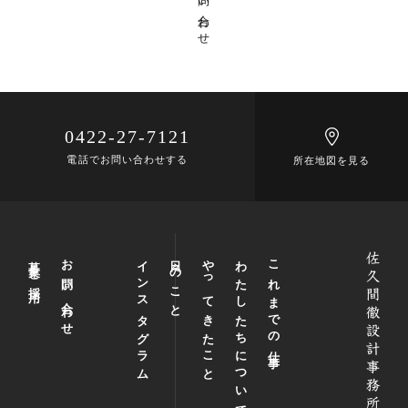
お問い合わせ
吉祥寺南町PJ
(1)
吉祥寺北町の家Y
(2)
未分類
(6)
おしらせ
(118)
最近の出来事
(42)
0422-27-7121
事務所
(29)
電話でお問い合わせする
所在地図を見る
吉祥寺
(14)
趣味
(6)
料理
(6)
募集と採用
お問い合わせ
インスタグラム
日々のこと
やってきたこと
わたしたちについて
これまでの仕事
旅行
(5)
あそび
(2)
meets A!
(4)
中央線ケンチク会
(15)
中目黒 LIVSUS
(1)