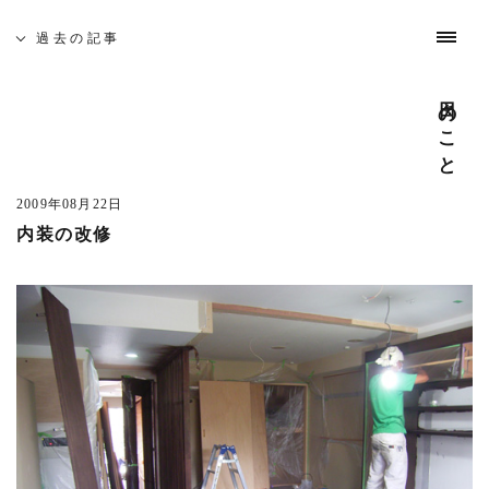
過去の記事
募集と採用
お問い合わせ
インスタグラム
日々のこと
やってきたこと
わたしたちについて
これまでの仕事
日々のこと
吉祥寺 建築家相談会
過去の記事
全ての記事
(728)
5月19日(土)、佐久間徹設計事務所を会場に「吉祥寺 建築
日光プロジェクト
(1)
家相談会」を開催いたします。
2009年08月22日
中目黒の家S
(1)
内装の改修
─ 建築なんでも無料相談
cafe bamboo
(4)
開催日時 : 5月19日(土) 10:00 - 16:00
武蔵野市医師会館
(5)
建築家がみなさんのそれぞれのお悩みや疑問を伺います。
吉祥寺南町ビル
(3)
どんな事でも構いませんのでお気軽にお越し下さい。
また、同時に建築家とつくる家や賃貸マンション・店舗の
あたみプロジェクト
(3)
模型屋写真を展示します。ご自由にご覧ください。
市谷の集合住宅
(2)
─ 座談会 「地元に根ざした家づくり」
東京 奥多摩温泉 おくたま路
(12)
開催日時 : 5月19日(土) 14:00 - 15:00
井の頭の家O
(1)
吉祥寺周辺で設計致しました、住宅を写真を見ながらご紹