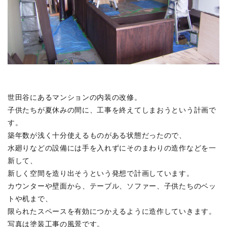
佃島の集合住宅
(1)
介します。
神田の集合住宅
(2)
詳しくは
こちらのPDF
をご覧ください。
蔵前のホテル
(2)
井の頭の家 A
(1)
新舞子のソーシャルファーム
(4)
比良の高齢者施設
(5)
世田谷にあるマンションの内装の改修。
新プロジェクト
(1)
子供たちが夏休みの間に、工事を終えてしまおうという計画で
名古屋のプロジェクト
(12)
す。
高崎リノベーション
(1)
築年数が浅く十分使えるものがある状態だったので、
代々木上原の店舗ビル
(2)
水廻りなどの設備には手を入れずにそのまわりの造作などを一
新して、
境南町の家 S
(0)
新しく空間を造り出そうという発想で計画しています。
新川の家
(2)
カウンターや壁面から、テーブル、ソファー、子供たちのベッ
大口駅前プロジェクト
(7)
トや机まで、
限られたスペースを有効につかえるように造作していきます。
吉祥寺の書庫
(7)
写真は塗装工事の風景です。