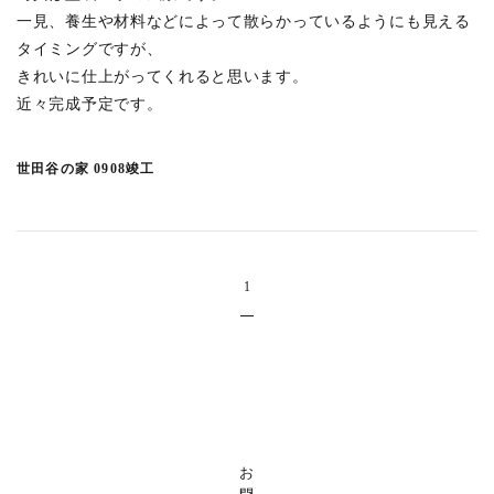
上原の店舗ビル
(3)
一見、養生や材料などによって散らかっているようにも見える
富久町の集合住宅
(3)
タイミングですが、
中目黒の家H
(2)
きれいに仕上がってくれると思います。
近々完成予定です。
東浅草プロジェクト
(1)
渋谷東の集合住宅
(1)
世田谷の家 0908竣工
西落合の集合住宅
(1)
末広通りのオフィス
(1)
一ツ橋プロジェクト
(3)
川越のプロジェクト
(4)
1
文京PJ
(3)
宮前の家
(3)
井の頭の家SY
(2)
恵比寿西の集合住宅
(1)
鈴木町の家
(1)