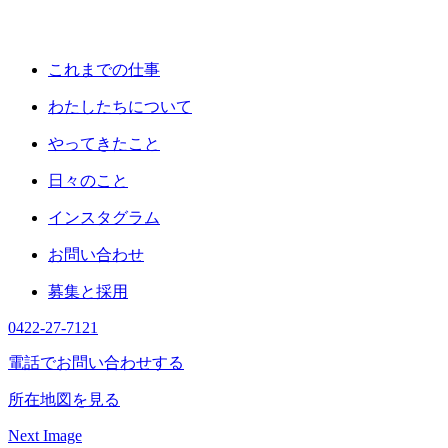
これまでの仕事
わたしたちについて
やってきたこと
日々のこと
インスタグラム
お問い合わせ
募集と採用
0422-27-7121
電話でお問い合わせする
所在地図を見る
Next Image