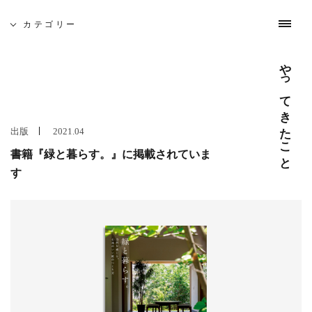
募集と採用
お問い合わせ
インスタグラム
日々のこと
やってきたこと
わたしたちについて
これまでの仕事
カテゴリー
やってきたこと
吉祥寺 建築家相談会
5月19日(土)、佐久間徹設計事務所を会場に「吉祥寺 建築
家相談会」を開催いたします。
出版
2021.04
─ 建築なんでも無料相談
書籍『緑と暮らす。』に掲載されていま
開催日時 : 5月19日(土) 10:00 - 16:00
す
建築家がみなさんのそれぞれのお悩みや疑問を伺います。
どんな事でも構いませんのでお気軽にお越し下さい。
また、同時に建築家とつくる家や賃貸マンション・店舗の
模型屋写真を展示します。ご自由にご覧ください。
─ 座談会 「地元に根ざした家づくり」
開催日時 : 5月19日(土) 14:00 - 15:00
吉祥寺周辺で設計致しました、住宅を写真を見ながらご紹