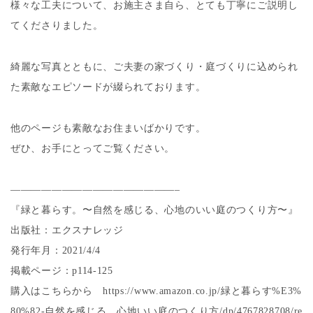
様々な工夫について、お施主さま自ら、とても丁寧にご説明し
てくださりました。
綺麗な写真とともに、ご夫妻の家づくり・庭づくりに込められ
た素敵なエピソードが綴られております。
他のページも素敵なお住まいばかりです。
ぜひ、お手にとってご覧ください。
————————————————–
『緑と暮らす。〜自然を感じる、心地のいい庭のつくり方〜』
出版社：エクスナレッジ
発行年月：2021/4/4
掲載ページ：p114-125
購入はこちらから https://www.amazon.co.jp/緑と暮らす%E3%
80%82-自然を感じる、心地いい庭のつくり方/dp/4767828708/re