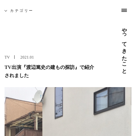
募集と採用
お問い合わせ
インスタグラム
日々のこと
やってきたこと
わたしたちについて
これまでの仕事
カテゴリー
やってきたこと
吉祥寺 建築家相談会
5月19日(土)、佐久間徹設計事務所を会場に「吉祥寺 建築
家相談会」を開催いたします。
TV
2021.01
─ 建築なんでも無料相談
TV出演『渡辺篤史の建もの探訪』で紹介
開催日時 : 5月19日(土) 10:00 - 16:00
されました
建築家がみなさんのそれぞれのお悩みや疑問を伺います。
どんな事でも構いませんのでお気軽にお越し下さい。
また、同時に建築家とつくる家や賃貸マンション・店舗の
模型屋写真を展示します。ご自由にご覧ください。
─ 座談会 「地元に根ざした家づくり」
開催日時 : 5月19日(土) 14:00 - 15:00
吉祥寺周辺で設計致しました、住宅を写真を見ながらご紹